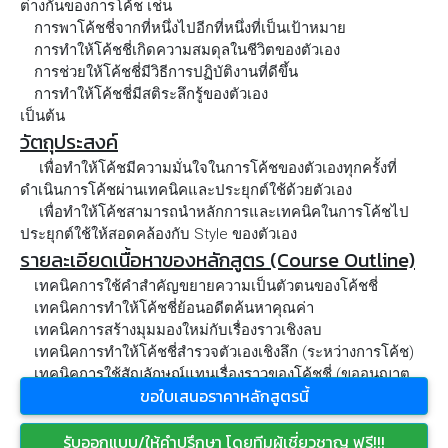
ต่างกันของการโค้ช เช่น
การพาโค้ชชี่จากที่หนึ่งไปอีกที่หนึ่งที่เป็นเป้าหมาย
การทำให้โค้ชชี่เกิดความสมดุลในชีวิตของตัวเอง
การช่วยให้โค้ชชี่มีวิธีการปฏิบัติงานที่ดีขึ้น
การทำให้โค้ชชี่มีสติระลึกรู้ของตัวเอง
เป็นต้น
วัตถุประสงค์
เพื่อทำให้โค้ชมีความมั่นใจในการโค้ชของตัวเองทุกครั้งที่
ดำเนินการโค้ชผ่านเทคนิคและประยุกต์ใช้ด้วยตัวเอง
เพื่อทำให้โค้ชสามารถนำหลักการและเทคนิคในการโค้ชไป
ประยุกต์ใช้ให้สอดคล้องกับ Style ของตัวเอง
รายละเอียดเนื้อหาของหลักสูตร (Course Outline)
เทคนิคการใช้คำสำคัญขยายความเป็นตัวตนของโค้ชชี่
เทคนิคการทำให้โค้ชชี่ย้อนอดีตค้นหาคุณค่า
เทคนิคการสร้างมุมมองใหม่กับเรื่องราวเชิงลบ
เทคนิคการทำให้โค้ชชี่สำรวจตัวเองเชิงลึก (ระหว่างการโค้ช)
เทคนิคการใช้สัญลักษณ์แทนเรื่องราวของโค้ชชี่ (ขออนุญาต
ขอใบเสนอราคาหลักสูตรนี้
โค้ชชี่ก่อน)
เทคนิคการใช้จิตวิทยาเชิงบวกในการโค้ช
รับออกแบบ/ให้คำปรึกษา โดยทีมผู้เชี่ยวชาญ ฟรี!!!
Workshop : การพัฒนาเทคนิคการโค้ชของตัวเอง