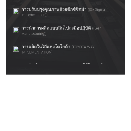
การปรับปรุงคุณภาพด้วยซิกซ์ซิกม่า
((Six Sigma
Implementation))
การนำการผลิตแบบลีนไปลงมือปฏิบัติ
((Lean
Manufacturing))
การผลิตในวิถีแห่งโตโยต้า
(TOYOTA WAY
IMPLEMENTATION)
การจัดทำ Competency และการใช้ในการพัฒนา
บุคลากร
เทคนิคการสัมภาษณ์ด้วย STAR Model
การสื่อสาร สร้างความสัมพันธ์
(Communication &
Connection)
การพัฒนาทักษะหัวหน้างานยุคใหม่
(Supervisory Skill
Plus)