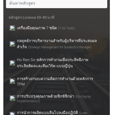
หลักสูตร License 30-40 นาที
เครื่องมือคุณภาพ 7 ชนิด
(7 QC Tools)
กลยุทธ์การบริหารงานสำหรับผู้บริหารที่ประสบผล
สำเร็จ
(Strategic Management for Successful Manager)
Ho Ren So หลักการทำงานเพื่อประสิทธิภาพ
ประสิทธิผลและทีมเวิร์ค แบบญี่ปุ่น
การสร้างกรอบความคิดการทำงานด้วยหลักการ
TPM
การปรับปรุงคุณภาพด้วยซิกซ์ซิกม่า
((Six Sigma
Implementation))
การนำการผลิตแบบลีนไปลงมือปฏิบัติ
((Lean